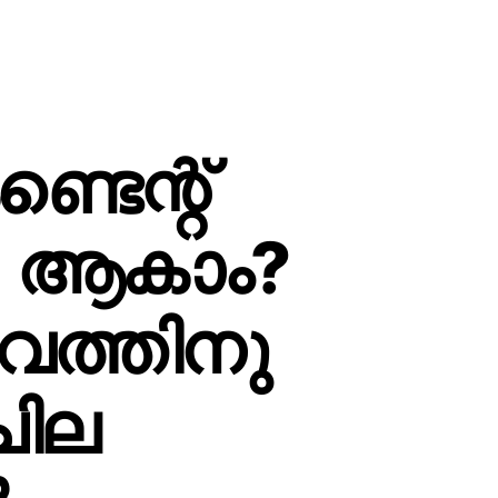
്ടെന്റ്
r) ആകാം?
വത്തിനു
 ചില