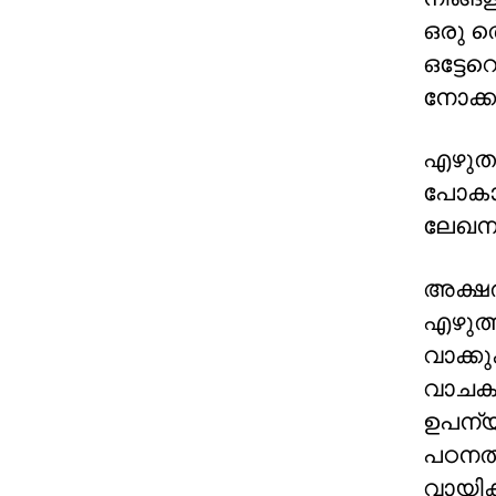
ഒരു 
ഒട്ടേറ
നോക്ക
എഴുതാ
പോകാൻ 
ലേഖനമ
അക്ഷ
എഴുത്
വാക്കു
വാചകങ
ഉപന്യ
പഠനത്
വായിക