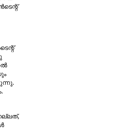
ടെന്റ്
െന്റ്
ു
്റൽ
ും
്നു.
.
നല്ലത്,
കൾ