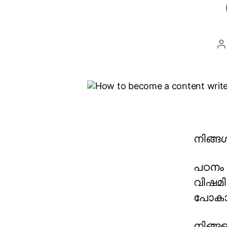
നിങ്ങ
പഠനം പ
വിഷമി
പോകാ
നിങ്ങ