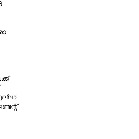
ൽ
രോ
്ക്
എല്ലാ
െന്റ്