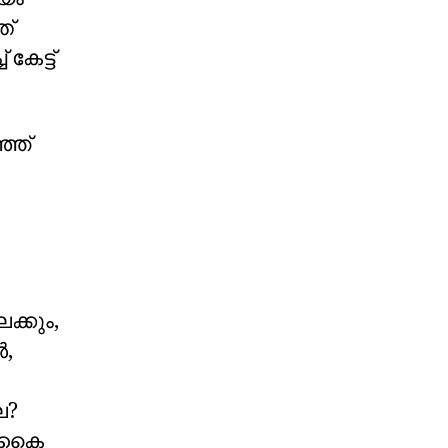
ത്
കേട്ട്
്ഞ്
ക്കും,
ൾ,
േ?
ൽ കൈ