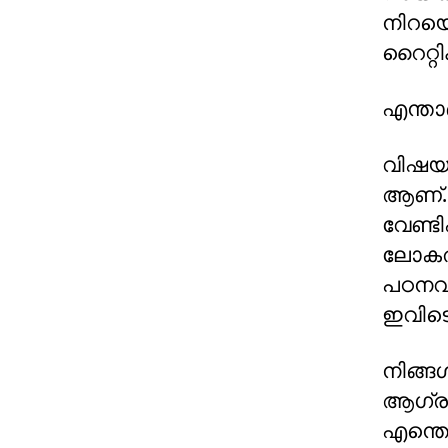
നിറയെ
റൈറ്റി
എന്താണ
വിഷയം
ആണ്. 
വേണ്ട
ലോകത്
പഠനവ
ഇവിടെ
നിങ്
ആഗ്രഹി
എന്തൊ