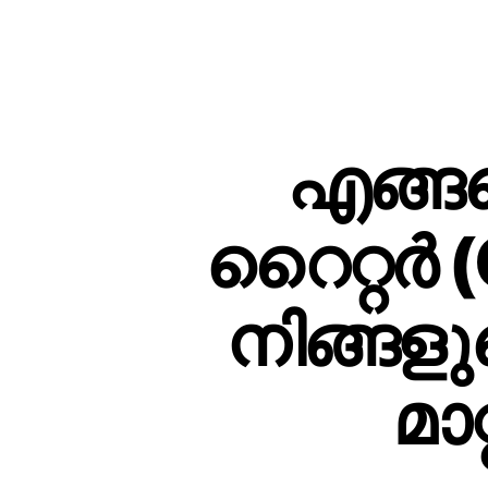
എങ്ങനെ
റൈറ്റർ 
നിങ്ങള
മാറ