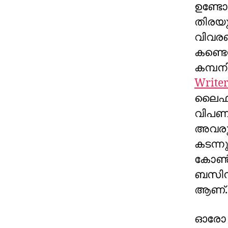
ഉണ്ട
തിരയു
വിവരണ
കണ്ടെ
കമ്പനി
Write
ലൈഫില
വിപണന
അവരുടെ
കടന്നു
കോൺടെ
ബസിനസ
ആണ്.
ഓരോ 