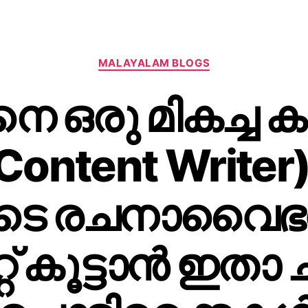
MALAYALAM BLOGS
 ഒരു മികച്ച കണ
(Content Write
ുടെ രചനാവൈഭ
്റ് കൂട്ടാന്‍ ഇതാ